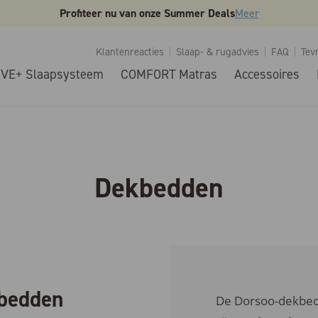
Profiteer nu van onze Summer Deals
Meer
Klantenreacties
Slaap- & rugadvies
FAQ
Tev
IVE+ Slaapsysteem
COMFORT Matras
Accessoires
Dekbedden
bedden
De Dorsoo-dekbedd