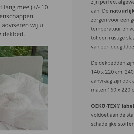
zijn perfect afge
t lang mee (+/- 10
aan. De
natuurlij
igenschappen.
zorgen voor een ge
adviseren wij u
temperatuur en vo
e dekbed.
tot een rustige sl
van een deugddoe
De dekbedden zijn
140 x 220 cm, 240
aanvraag zijn ook 
maten 160 x 220 c
OEKO-TEX® label
voldoet aan de sta
schadelijke stoffen