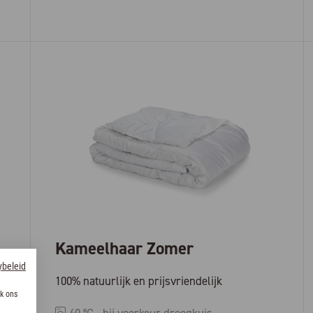
Kameelhaar Zomer
ybeleid
100% natuurlijk en prijsvriendelijk
k ons
40 °C - bij voorkeur droogkuis