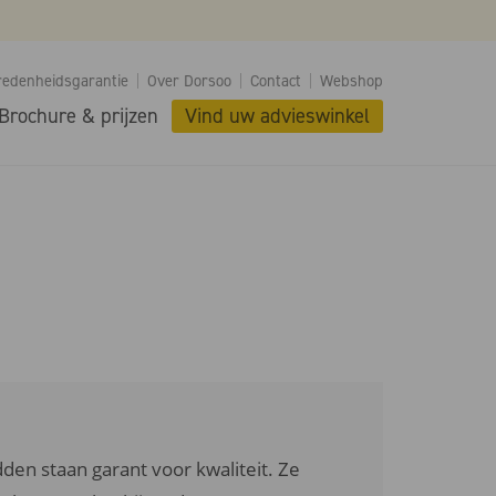
redenheidsgarantie
Over Dorsoo
Contact
Webshop
Brochure & prijzen
Vind uw advieswinkel
en staan garant voor kwaliteit. Ze