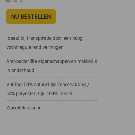
NU BESTELLEN
Ideaal bij transpiratie door een hoog
vochtregulerend vermogen
Anti-bacteriële eigenschappen en makkelijk
in onderhoud
Vulling: 50% natuurlijke Tencelvulling /
50% polyester, tijk: 100% Tencel
Warmteklasse 4