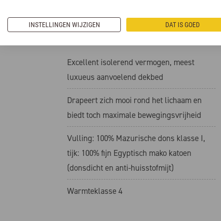
NU BESTELLEN
INSTELLINGEN WIJZIGEN
DAT IS GOED
Excellent isolerend vermogen, meest
luxueus aanvoelend dekbed
Drapeert zich mooi rond het lichaam en
biedt toch maximale bewegingsvrijheid
Vulling: 100% Mazurische dons klasse I,
tijk: 100% fijn Egyptisch mako katoen
(donsdicht en anti-huisstofmijt)
Warmteklasse 4