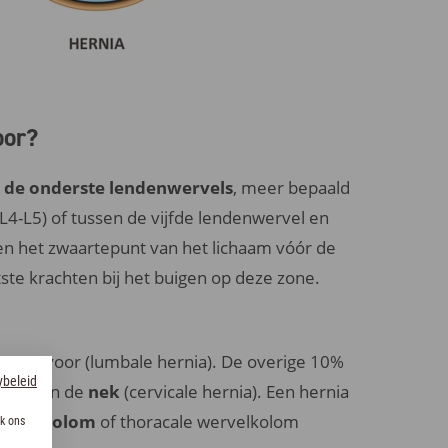
oor?
n de onderste lendenwervels
, meer bepaald
L4-L5) of tussen de vijfde lendenwervel en
zien het zwaartepunt van het lichaam vóór de
tste krachten bij het buigen op deze zone.
e rug
voor (lumbale hernia). De overige 10%
ybeleid
eestal in de
nek
(cervicale hernia). Een hernia
ervelkolom
of thoracale wervelkolom
k ons