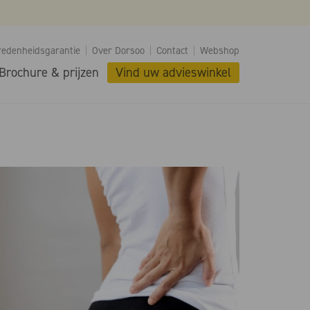
redenheidsgarantie
Over Dorsoo
Contact
Webshop
Brochure & prijzen
Vind uw advieswinkel