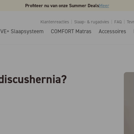
Profiteer nu van onze Summer Deals
Meer
Klantenreacties
Slaap- & rugadvies
FAQ
Tev
IVE+ Slaapsysteem
COMFORT Matras
Accessoires
 discushernia?