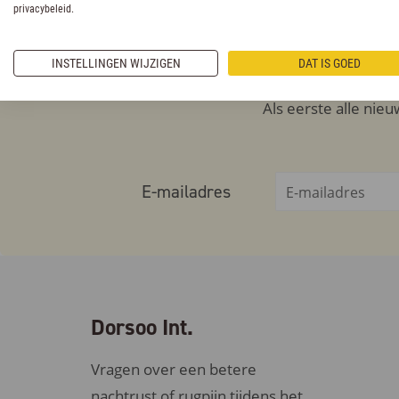
privacybeleid.
INSTELLINGEN WIJZIGEN
DAT IS GOED
Als eerste alle nie
E-mailadres
Dorsoo Int.
Vragen over een betere
nachtrust of rugpijn tijdens het