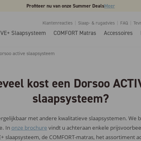
Profiteer nu van onze Summer Deals
Meer
Klantenreacties
Slaap- & rugadvies
FAQ
Tev
IVE+ Slaapsysteem
COMFORT Matras
Accessoires
dorsoo active slaapsysteem
veel kost een Dorsoo ACT
slaapsysteem?
vergelijkbaar met andere kwalitatieve slaapsystemen. We b
e. In
onze brochure
vindt u achteraan enkele prijsvoorbeel
E+ slaapsysteem, de COMFORT-matras, het assortiment ac