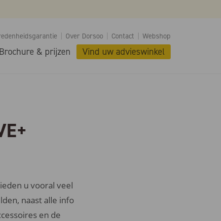
redenheidsgarantie
Over Dorsoo
Contact
Webshop
Brochure & prijzen
Vind uw advieswinkel
IVE+
ieden u vooral veel
den, naast alle info
cessoires en de