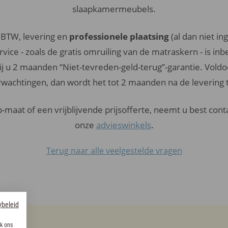
slaapkamermeubels.
ef BTW, levering en
professionele plaatsing
(al dan niet i
vice - zoals de gratis omruiling van de matraskern - is inb
j u 2 maanden “Niet-tevreden-geld-terug”-garantie. Vold
rwachtingen, dan wordt het tot 2 maanden na de leverin
-maat of een vrijblijvende prijsofferte, neemt u best con
onze
advieswinkels
.
Terug naar alle veelgestelde vragen
ybeleid
k ons