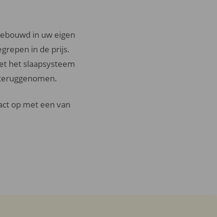
ngebouwd in uw eigen
egrepen in de prijs.
oet het slaapsysteem
g teruggenomen.
tact op met een van