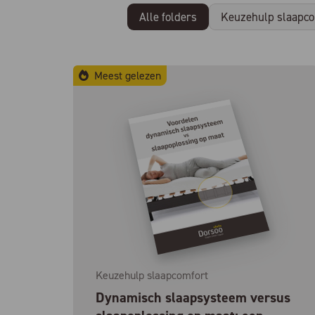
Alle folders
Keuzehulp slaapco
Meest gelezen
Keuzehulp slaapcomfort
Dynamisch slaapsysteem versus