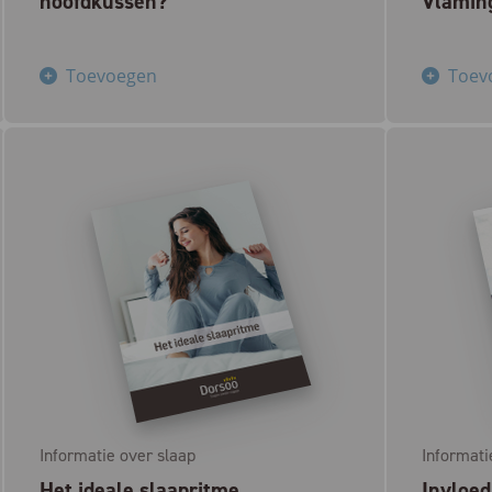
hoofdkussen?
Vlaming
Toevoegen
Toev
Informatie over slaap
Informati
Het ideale slaapritme
Invloed