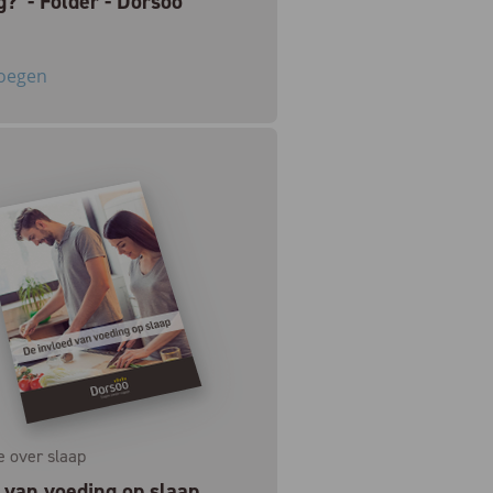
?' - Folder - Dorsoo
oegen
e over slaap
 van voeding op slaap