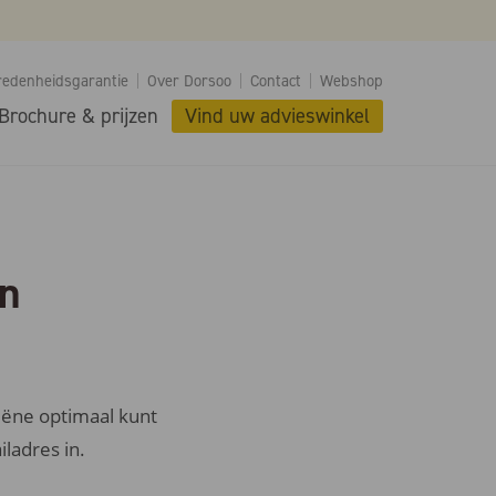
redenheidsgarantie
Over Dorsoo
Contact
Webshop
Brochure & prijzen
Vind uw advieswinkel
en
iëne optimaal kunt
ladres in.