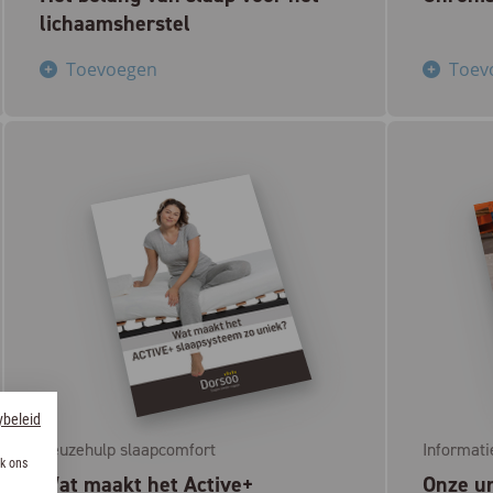
lichaamsherstel
Toevoegen
Toev
ybeleid
Keuzehulp slaapcomfort
Informati
k ons
Wat maakt het Active+
Onze un