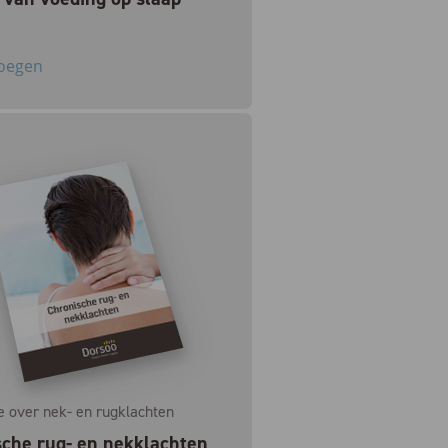
oegen
e over nek- en rugklachten
che rug- en nekklachten