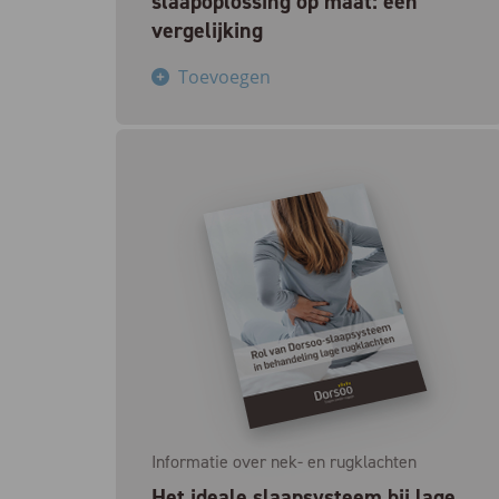
slaapoplossing op maat: een
vergelijking
Toevoegen
Informatie over nek- en rugklachten
Het ideale slaapsysteem bij lage