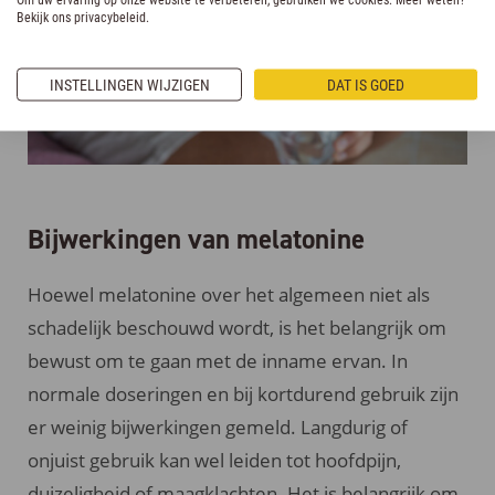
Bekijk ons privacybeleid.
INSTELLINGEN WIJZIGEN
DAT IS GOED
Bijwerkingen van melatonine
Hoewel melatonine over het algemeen niet als
schadelijk beschouwd wordt, is het belangrijk om
bewust om te gaan met de inname ervan. In
normale doseringen en bij kortdurend gebruik zijn
er weinig bijwerkingen gemeld. Langdurig of
onjuist gebruik kan wel leiden tot hoofdpijn,
duizeligheid of maagklachten. Het is belangrijk om