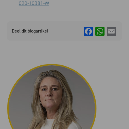
020-10381-W
Faceboo
What
Em
Deel dit blogartikel