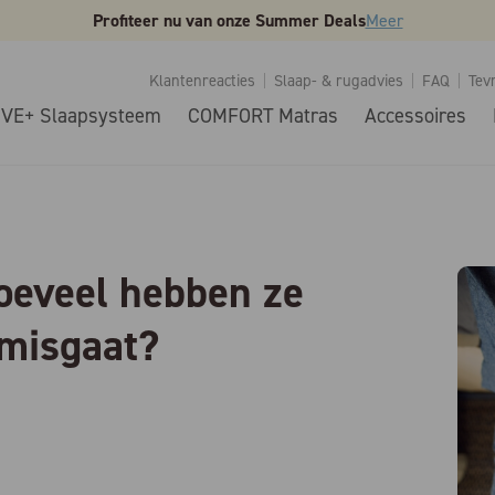
Profiteer nu van onze Summer Deals
Meer
Klantenreacties
Slaap- & rugadvies
FAQ
Tev
IVE+ Slaapsysteem
COMFORT Matras
Accessoires
oeveel hebben ze
 misgaat?