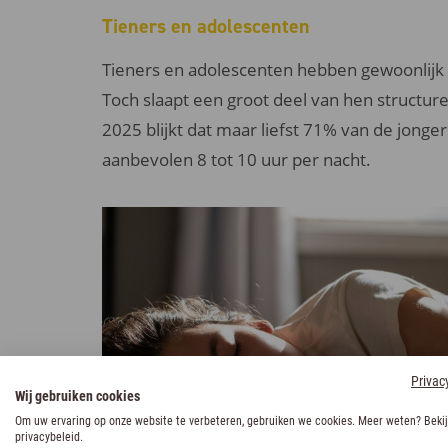
Tieners en adolescenten
Tieners en adolescenten hebben gewoonlij
Toch slaapt een groot deel van hen structuree
2025 blijkt dat maar liefst 71% van de jonge
aanbevolen 8 tot 10 uur per nacht.
Privac
Wij gebruiken cookies
Om uw ervaring op onze website te verbeteren, gebruiken we cookies. Meer weten? Bekij
privacybeleid.