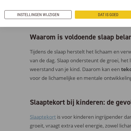
INSTELLINGEN WIJZIGEN
DAT IS GOED
Waarom is voldoende slaap belan
Tijdens de slaap herstelt het lichaam en ver
van de dag. Slaap ondersteunt de groei, het
weerstand van je kind. Daarom kan een
tek
voor de lichamelijke en mentale ontwikkelin
Slaaptekort bij kinderen: de gev
Slaaptekort
is voor kinderen ingrijpender da
groeit, vraagt extra veel energie, zowel licha