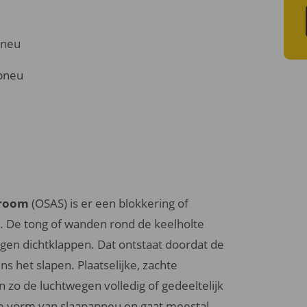
pneu
apneu
droom
(OSAS) is er een blokkering of
. De tong of wanden rond de keelholte
gen dichtklappen. Dat ontstaat doordat de
ns het slapen. Plaatselijke, zachte
 zo de luchtwegen volledig of gedeeltelijk
e vorm van slaapapneu en gaat meestal