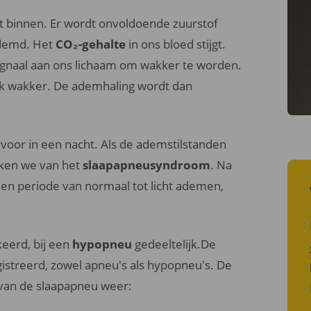
ht binnen. Er wordt onvoldoende zuurstof
ademd. Het
CO
₂
-gehalte
in ons bloed stijgt.
gnaal aan ons lichaam om wakker te worden.
k wakker. De ademhaling wordt dan
oor in een nacht. Als de ademstilstanden
eken we van het
slaapapneusyndroom
. Na
en periode van normaal tot licht ademen,
keerd, bij een
hypopneu
gedeeltelijk.De
streerd, zowel apneu's als hypopneu's. De
 van de slaapapneu weer: