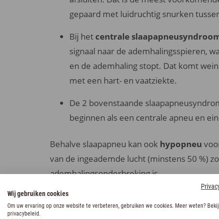
gepaard met luidruchtig snurken tusse
Bij het
centrale slaapapneusyndroo
signaal naar de ademhalingsspieren, w
en de ademhaling stopt. Dat komt weini
met een hart- en vaatziekte.
De 2 bovenstaande slaapapneusyndr
beginnen als een centrale apneu en ein
Behalve slaapapneu kan ook
hypopneu
voo
van de ingeademde lucht (minstens 50 %) zo
ademhalingsonderbreking is.
Privac
Wij gebruiken cookies
Om uw ervaring op onze website te verbeteren, gebruiken we cookies. Meer weten? Bekij
privacybeleid.