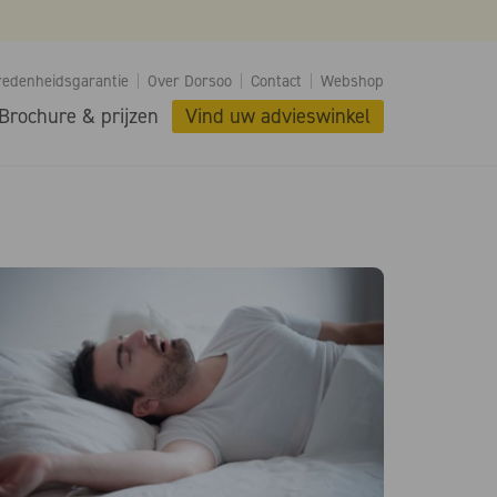
redenheidsgarantie
Over Dorsoo
Contact
Webshop
Brochure & prijzen
Vind uw advieswinkel