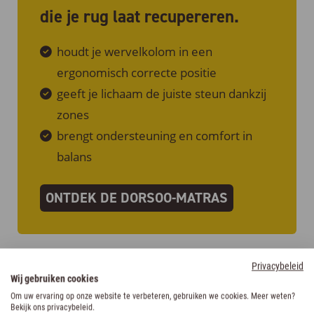
die je rug laat recupereren.
houdt je wervelkolom in een
ergonomisch correcte positie
geeft je lichaam de juiste steun dankzij
zones
brengt ondersteuning en comfort in
balans
ONTDEK DE DORSOO-MATRAS
Privacybeleid
Kies je het best voor een zachte,
Wij gebruiken cookies
Om uw ervaring op onze website te verbeteren, gebruiken we cookies. Meer weten?
medium of harde matras?
Bekijk ons privacybeleid.