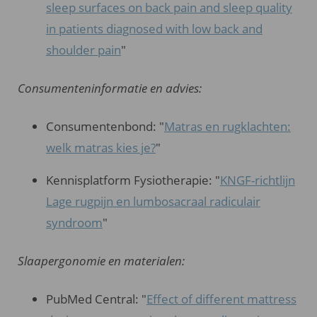
sleep surfaces on back pain and sleep quality
in patients diagnosed with low back and
shoulder pain
"
Consumenteninformatie en advies:
Consumentenbond: "
Matras en rugklachten:
welk matras kies je?
"
Kennisplatform Fysiotherapie: "
KNGF-richtlijn
Lage rugpijn en lumbosacraal radiculair
syndroom
"
Slaapergonomie en materialen:
Winkels
Dorsoo
Slaapsysteem
Reviews
Brochure
PubMed Central: "
Effect of different mattress