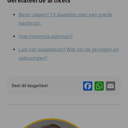
Gerelateerde artikels
Beter slapen? 19 slaaptips voor een goede
nachtrust.
Hoe insomnia oplossen?
Last van slaaptekort? Wat zijn de gevolgen en
oplossingen?
Faceboo
What
Em
Deel dit blogartikel