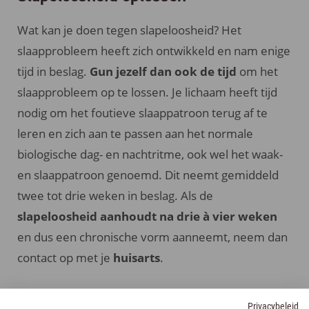
Wat kan je doen tegen slapeloosheid? Het
slaapprobleem heeft zich ontwikkeld en nam enige
tijd in beslag.
Gun jezelf dan ook de tijd
om het
slaapprobleem op te lossen. Je lichaam heeft tijd
nodig om het foutieve slaappatroon terug af te
leren en zich aan te passen aan het normale
biologische dag- en nachtritme, ook wel het waak-
en slaappatroon genoemd. Dit neemt gemiddeld
twee tot drie weken in beslag. Als de
slapeloosheid aanhoudt na drie à vier weken
en dus een chronische vorm aanneemt, neem dan
contact op met je
huisarts
.
We sommen een aantal mogelijke oplossingen
Privacybeleid