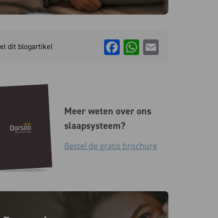
Facebook
WhatsApp
Email
el dit blogartikel
Meer weten over ons
slaapsysteem?
Bestel de gratis brochure