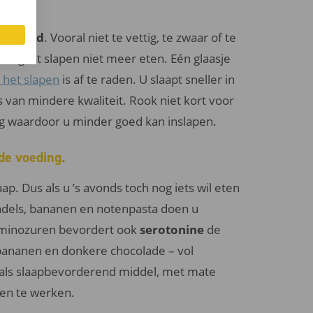
ate.
n gezond
. Vooral niet te vettig, te zwaar of te
or u gaat slapen niet meer eten. Eén glaasje
 het slapen
is af te raden. U slaapt sneller in
 van mindere kwaliteit. Rook niet kort voor
ag waardoor u minder goed kan inslapen.
de voeding.
p. Dus als u ’s avonds toch nog iets wil eten
adels, bananen en notenpasta doen u
aminozuren bevordert ook
serotonine
de
 bananen en donkere chocolade – vol
f als slaapbevorderend middel, met mate
en te werken.