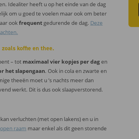
. Idealiter heeft u op het einde van de dag
lijk om u goed te voelen maar ook om beter
ar ook
frequent
gedurende de dag.
Deze
lachten.
zoals koffie en thee.
bent – tot
maximaal vier kopjes per dag
en
or het slapengaan
. Ook in cola en zwarte en
mmige theeën moet u ’s nachts meer dan
vend werkt. Dit is dus ook slaapverstorend.
kan verluchten (met open lakens) en u in
 open raam
maar enkel als dit geen storende