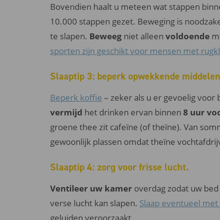
Bovendien haalt u meteen wat stappen binnen
10.000 stappen gezet. Beweging is noodzake
te slapen.
Beweeg
niet alleen
voldoende
ma
sporten zijn geschikt voor mensen met rugk
Slaaptip 3: beperk opwekkende middelen 
Beperk koffie
– zeker als u er gevoelig voor 
vermijd
het drinken ervan binnen
8 uur vo
groene thee zit cafeïne (of theïne). Van so
gewoonlijk plassen omdat theïne vochtafdrij
Slaaptip 4: zorg voor frisse lucht.
Ventileer uw kamer
overdag zodat uw bed 
verse lucht kan slapen.
Slaap eventueel met
geluiden veroorzaakt.